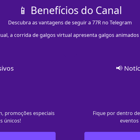
📱 Benefícios do Canal
Descubra as vantagens de seguir a 77R no Telegram
tual, a corrida de galgos virtual apresenta galgos animad
sivos
📢 Notí
m, promoções especiais
Fique por dentro d
s únicos!
eventos