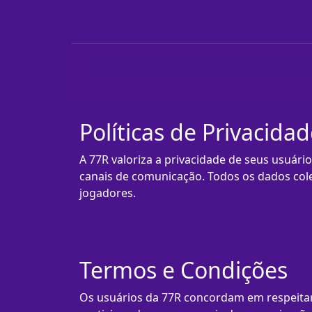
Políticas de Privacida
A 77R valoriza a privacidade de seus usuár
canais de comunicação. Todos os dados cole
jogadores.
Termos e Condições
Os usuários da 77R concordam em respeitar 