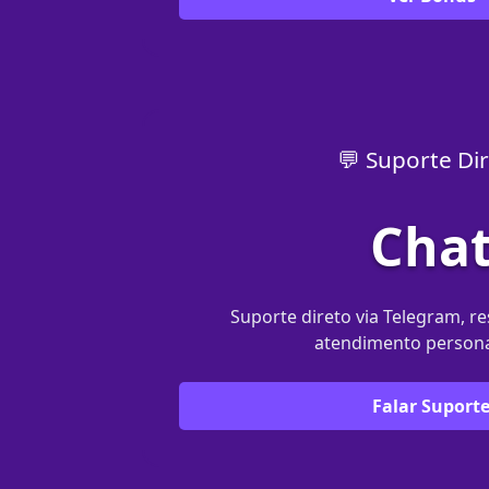
💬 Suporte Di
Cha
Suporte direto via Telegram, r
atendimento persona
Falar Suport