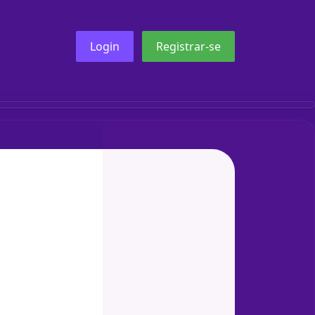
Login
Registrar-se