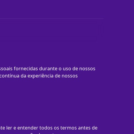
ssoais fornecidas durante o uso de nossos
 contínua da experiência de nossos
te ler e entender todos os termos antes de