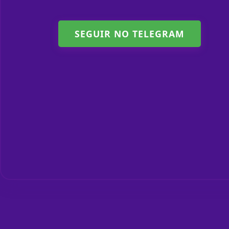
SEGUIR NO TELEGRAM