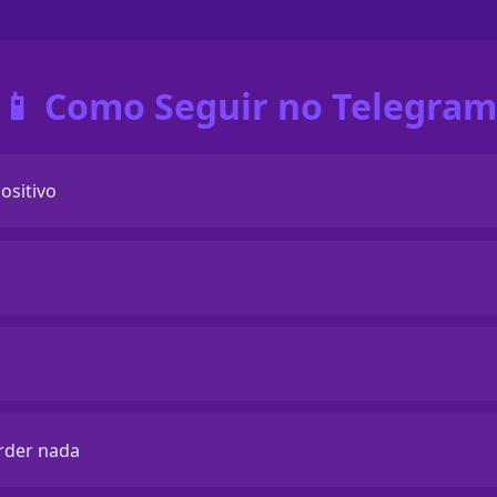
📱 Como Seguir no Telegram
ositivo
erder nada