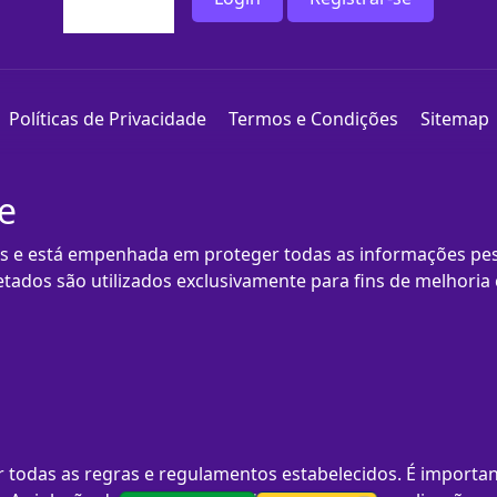
Políticas de Privacidade
Termos e Condições
Sitemap
de
ios e está empenhada em proteger todas as informações pe
tados são utilizados exclusivamente para fins de melhoria
todas as regras e regulamentos estabelecidos. É importan