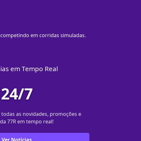
os competindo em corridas simuladas.
cias em Tempo Real
24/7
e todas as novidades, promoções e
 da 77R em tempo real!
Ver Notícias