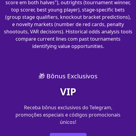
score em both halves"), outrights (tournament winner,
top scorer, best young player), stage-specific bets
(group stage qualifiers, knockout bracket predictions),
e novelty markets (number de red cards, penalty
shootouts, VAR decisions). Historical odds analysis tools
compare current lines com past tournaments
identifying value opportunities.
🎁 Bônus Exclusivos
VIP
Receba bônus exclusivos do Telegram,
promoções especiais e códigos promocionais
únicos!