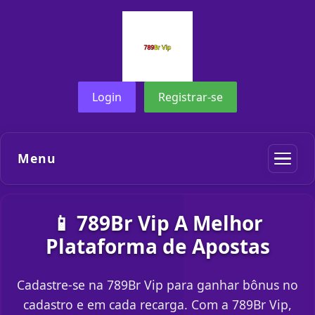
Login
Registrar-se
Menu
📱 789Br Vip A Melhor
Plataforma de Apostas
Cadastre-se na 789Br Vip para ganhar bônus no
cadastro e em cada recarga. Com a 789Br Vip,