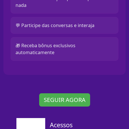
nada
💬 Participe das conversas e interaja
🎁 Receba bônus exclusivos
automaticamente
SEGUIR AGORA
Acessos