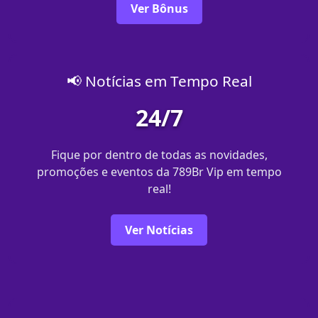
Ver Bônus
📢 Notícias em Tempo Real
24/7
Fique por dentro de todas as novidades,
promoções e eventos da 789Br Vip em tempo
real!
Ver Notícias