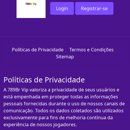
Login
Registrar-se
Políticas de Privacidade
Termos e Condições
Sitemap
Políticas de Privacidade
A 789Br Vip valoriza a privacidade de seus usuários e
está empenhada em proteger todas as informações
pessoais fornecidas durante o uso de nossos canais de
comunicação. Todos os dados coletados são utilizados
exclusivamente para fins de melhoria contínua da
experiência de nossos jogadores.