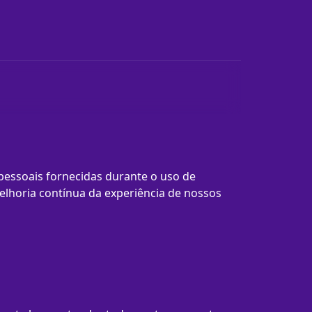
pessoais fornecidas durante o uso de
elhoria contínua da experiência de nossos