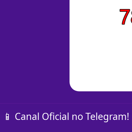
📱 Canal Oficial no Telegram!