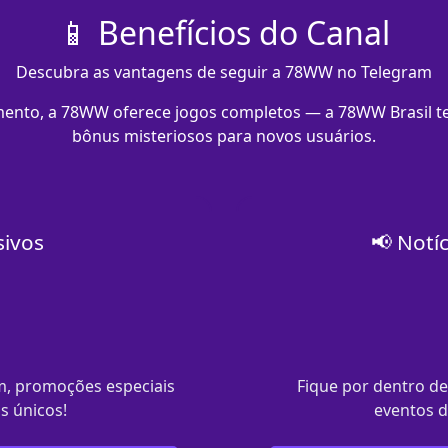
📱 Benefícios do Canal
Descubra as vantagens de seguir a 78WW no Telegram
nto, a 78WW oferece jogos completos — a 78WW Brasil tem
bônus misteriosos para novos usuários.
sivos
📢 Notí
m, promoções especiais
Fique por dentro d
s únicos!
eventos 