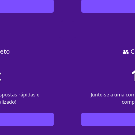
reto
👥 
t
espostas rápidas e
Junte-se a uma com
lizado!
compa
e