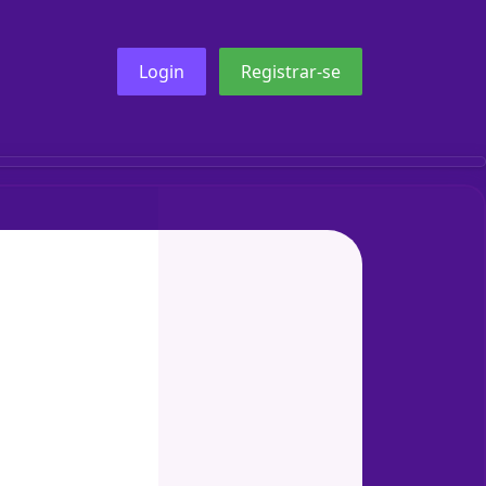
Login
Registrar-se