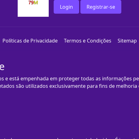
Login
Registrar-se
Políticas de Privacidade
Termos e Condições
Sitemap
de
rios e está empenhada em proteger todas as informações pe
tados são utilizados exclusivamente para fins de melhoria