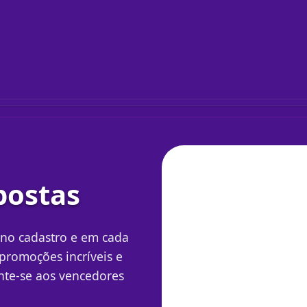
postas
no cadastro e em cada
promoções incríveis e
unte-se aos vencedores