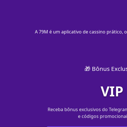
A 79M é um aplicativo de cassino prático, 
🎁 Bônus Exclu
VIP
Receba bônus exclusivos do Telegra
e códigos promocionai