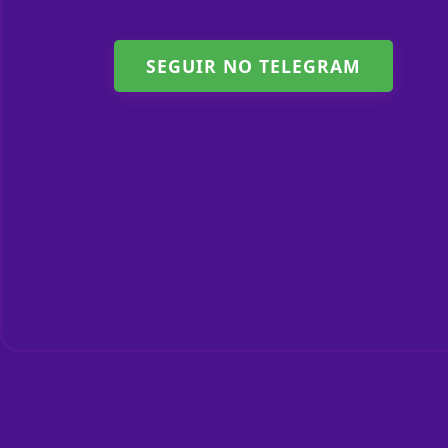
SEGUIR NO TELEGRAM