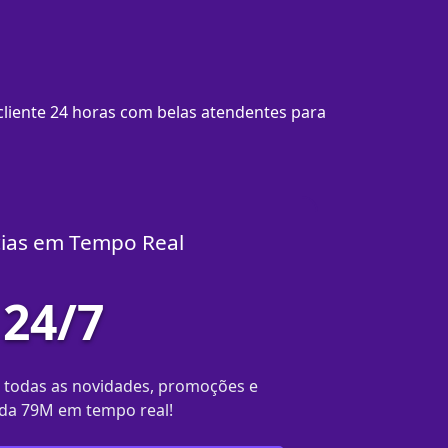
 cliente 24 horas com belas atendentes para
cias em Tempo Real
24/7
e todas as novidades, promoções e
da 79M em tempo real!