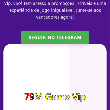
Vip, você tem acesso a promoções incríveis e uma
experiência de jogo inigualável. Junte-se aos
vencedores agora!
SEGUIR NO TELEGRAM