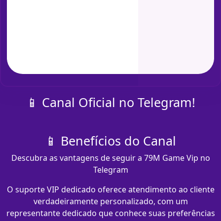
📱 Canal Oficial no Telegram!
📱 Benefícios do Canal
Descubra as vantagens de seguir a 79M Game Vip no
Telegram
O suporte VIP dedicado oferece atendimento ao cliente
verdadeiramente personalizado, com um
representante dedicado que conhece suas preferências