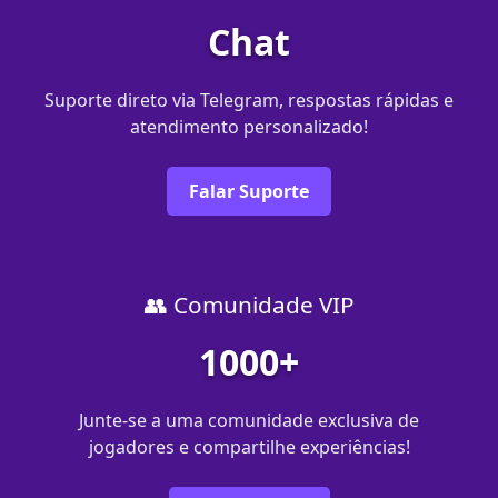
Chat
Suporte direto via Telegram, respostas rápidas e
atendimento personalizado!
Falar Suporte
👥 Comunidade VIP
1000+
Junte-se a uma comunidade exclusiva de
jogadores e compartilhe experiências!