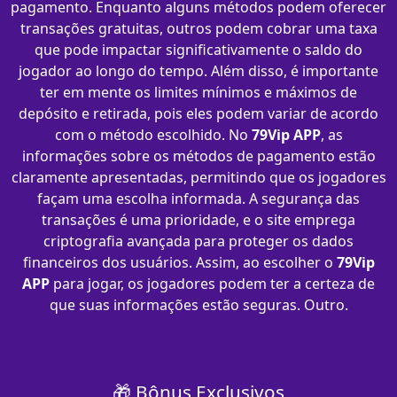
pagamento. Enquanto alguns métodos podem oferecer
transações gratuitas, outros podem cobrar uma taxa
que pode impactar significativamente o saldo do
jogador ao longo do tempo. Além disso, é importante
ter em mente os limites mínimos e máximos de
depósito e retirada, pois eles podem variar de acordo
com o método escolhido. No
79Vip APP
, as
informações sobre os métodos de pagamento estão
claramente apresentadas, permitindo que os jogadores
façam uma escolha informada. A segurança das
transações é uma prioridade, e o site emprega
criptografia avançada para proteger os dados
financeiros dos usuários. Assim, ao escolher o
79Vip
APP
para jogar, os jogadores podem ter a certeza de
que suas informações estão seguras. Outro.
🎁 Bônus Exclusivos