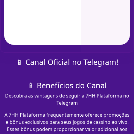
📱 Canal Oficial no Telegram!
📱 Benefícios do Canal
Descubra as vantagens de seguir a 7HH Plataforma no
Telegram
A 7HH Plataforma frequentemente oferece promoções
e bônus exclusivos para seus jogos de cassino ao vivo.
Esses bônus podem proporcionar valor adicional aos