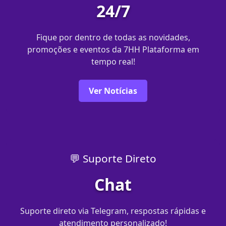
24/7
Fique por dentro de todas as novidades,
promoções e eventos da 7HH Plataforma em
tempo real!
Ver Notícias
💬 Suporte Direto
Chat
Suporte direto via Telegram, respostas rápidas e
atendimento personalizado!