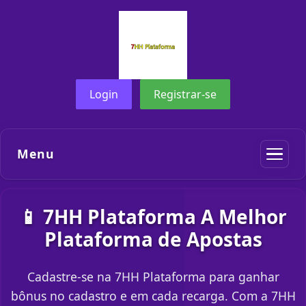
Login
Registrar-se
Menu
📱 7HH Plataforma A Melhor
Plataforma de Apostas
Cadastre-se na 7HH Plataforma para ganhar
bônus no cadastro e em cada recarga. Com a 7HH